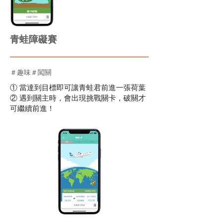
青蛙障礙賽
＃趣味＃闖關
① 當達到目標即可讓青蛙君前進一張荷葉
② 遇到關主時，會出現挑戰關卡，破關才
可繼續前進！