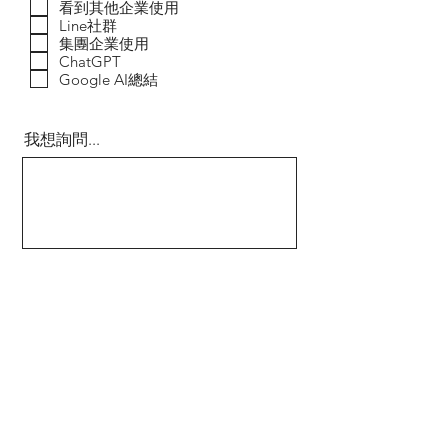
i
看到其他企業使用
r
Line社群
e
集團企業使用
d
ChatGPT
Google AI總結
我想詢問...
提交