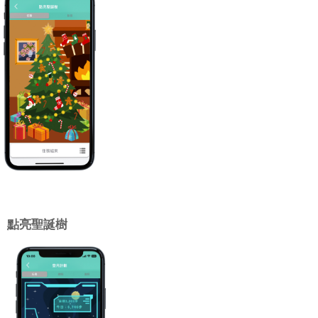
點亮聖誕樹
當達標天數越多，聖
誕樹會越漂亮、越豐
富！不同的裝飾品有
不同的目標步數​