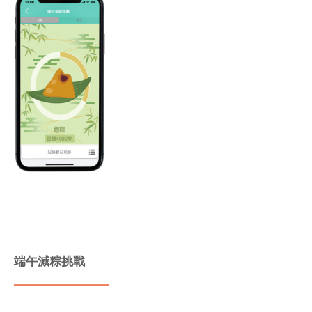
端午減粽挑戰
① 一起來減粽