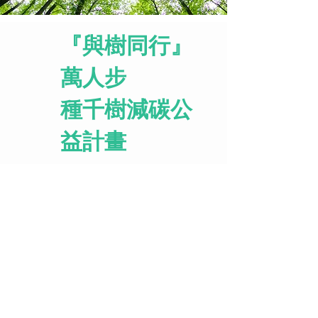
『與樹同行』
萬人步
種千樹減碳公
益計畫