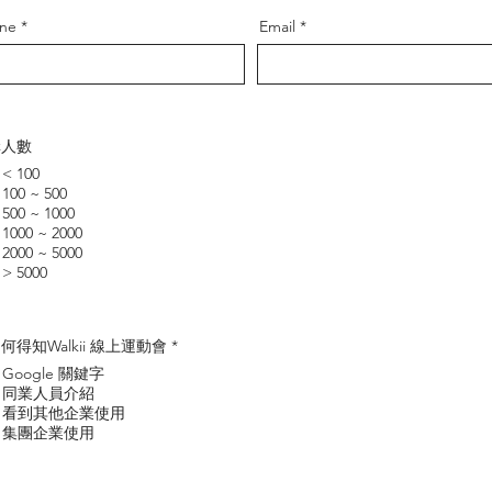
ne
Email
構人數
< 100
100 ~ 500
500 ~ 1000
1000 ~ 2000
2000 ~ 5000
> 5000
R
何得知Walkii 線上運動會
*
e
Google 關鍵字
q
u
同業人員介紹
i
看到其他企業使用
r
集團企業使用
e
d