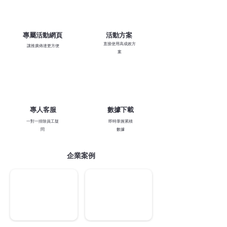
專屬活動網頁
​活動方案
直接使用高成效方
讓推廣佈達更方便
案
​專人客服
數據下載
一對一排除員工疑
​即時掌握累積
問
數據
企業案例
中租集團
永慶房屋
租
月
租
半
人
你
登
步