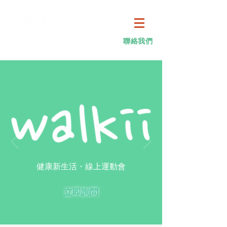
聯絡我們
新官網
健促平台
合作專案
健康新生活・線上運動會
立即詢問